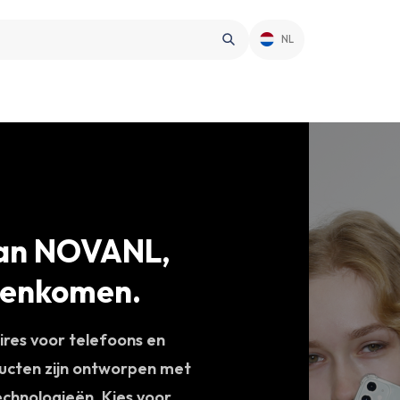
NL
 van NOVANL,
amenkomen.
res voor telefoons en
ducten zijn ontworpen met
chnologieën. Kies voor