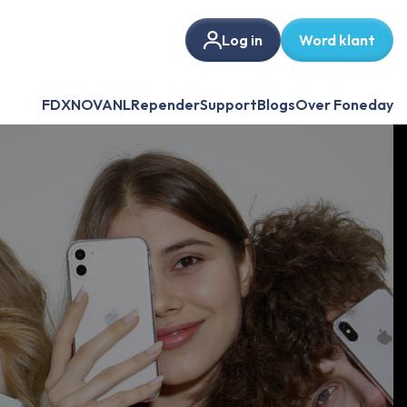
Log in
Word klant
FDX
NOVANL
Repender
Support
Blogs
Over Foneday