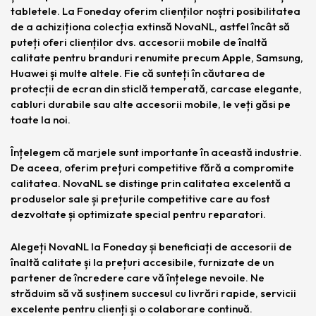
tabletele. La Foneday oferim clienților noștri posibilitatea
de a achiziționa colecția extinsă NovaNL, astfel încât să
puteți oferi clienților dvs. accesorii mobile de înaltă
calitate pentru branduri renumite precum Apple, Samsung,
Huawei și multe altele. Fie că sunteți în căutarea de
protecții de ecran din sticlă temperată, carcase elegante,
cabluri durabile sau alte accesorii mobile, le veți găsi pe
toate la noi.
Înțelegem că marjele sunt importante în această industrie.
De aceea, oferim prețuri competitive fără a compromite
calitatea. NovaNL se distinge prin calitatea excelentă a
produselor sale și prețurile competitive care au fost
dezvoltate și optimizate special pentru reparatori.
Alegeți NovaNL la Foneday și beneficiați de accesorii de
înaltă calitate și la prețuri accesibile, furnizate de un
partener de încredere care vă înțelege nevoile. Ne
străduim să vă susținem succesul cu livrări rapide, servicii
excelente pentru clienți și o colaborare continuă.