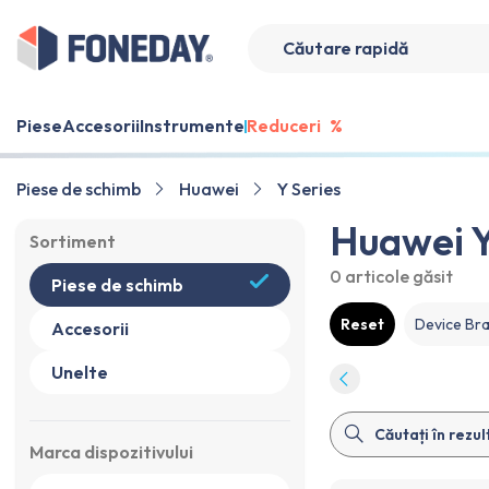
Piese
Accesorii
Instrumente
Reduceri
%
Piese de schimb
Huawei
Y Series
Huawei Y
Sortiment
0 articole
găsit
Piese de schimb
Reset
Device Br
Accesorii
Unelte
Marca dispozitivului