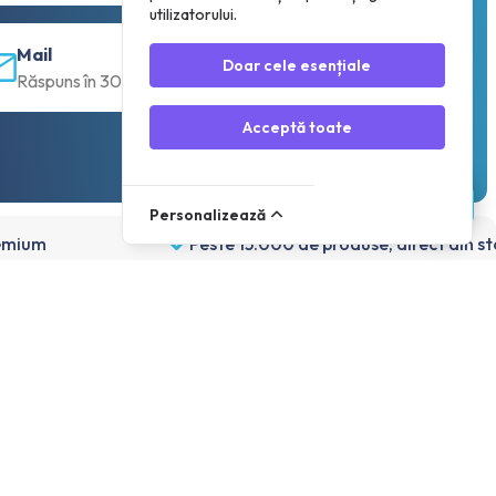
utilizatorului.
Mail
Doar cele esențiale
Răspuns în 30 min
Acceptă toate
Personalizează
remium
Peste 15.000 de produse, direct din s
Cont