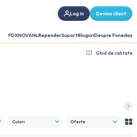
Log in
Devino client
FDX
NOVANL
Repender
Suport
Bloguri
Despre Foneday
Ghid de calitate
Culori
Oferte