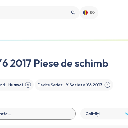
RO
6 2017 Piese de schimb
and
:
Huawei
Device Series
:
Y Series > Y6 2017
✕
✕
Calități