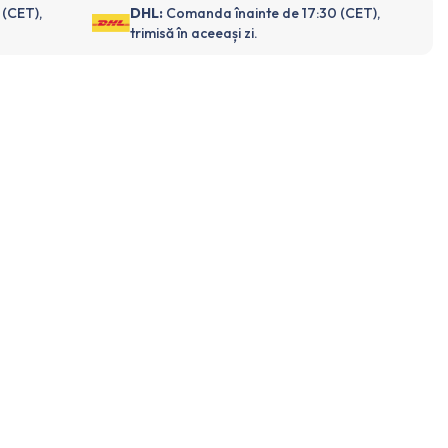
 (CET),
DHL:
Comanda înainte de 17:30 (CET),
trimisă în aceeași zi.