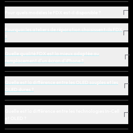
Pour quels modèles le FDX est-il disponible ?
Pourquoi les ateliers de réparation choisissent-ils FDX
?
Quelle qualité FDX est la mieux adaptée au
remplacement d'un écran d'iPhone ?
Quelle est la différence entre les OLED souples et les
OLED dures ?
Quelle est la différence entre les technologies In-Cell
et OLED ?