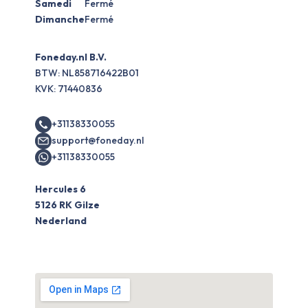
Samedi
Fermé
Dimanche
Fermé
Foneday.nl B.V.
BTW: NL858716422B01
KVK: 71440836
+31138330055
support@foneday.nl
+31138330055
Hercules 6
5126 RK Gilze
Nederland