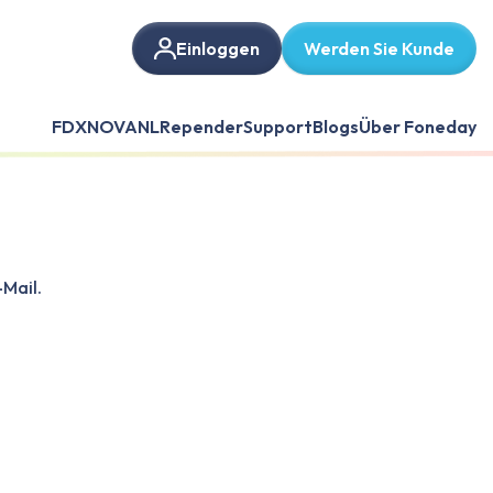
Einloggen
Werden Sie Kunde
FDX
NOVANL
Repender
Support
Blogs
Über Foneday
-Mail.