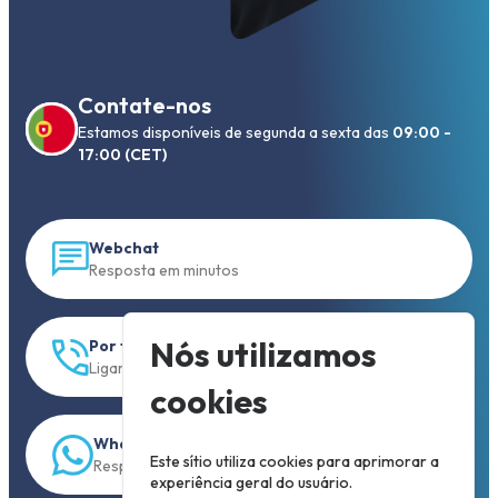
Contate-nos
Estamos disponíveis de segunda a sexta das
09:00 -
17:00 (CET)
Webchat
Resposta em minutos
Nós utilizamos
Por telefone
Ligar para +31 13 833 00 55
cookies
WhatsApp
Este sítio utiliza cookies para aprimorar a
Resposta em 5 min.
experiência geral do usuário.