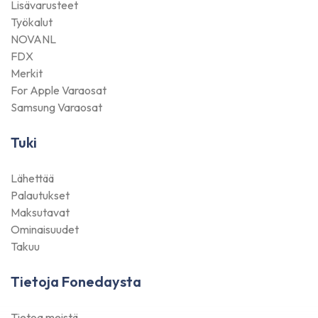
Lisävarusteet
Työkalut
NOVANL
FDX
Merkit
For Apple Varaosat
Samsung Varaosat
Tuki
Lähettää
Palautukset
Maksutavat
Ominaisuudet
Takuu
Tietoja Fonedaysta
Tietoa meistä