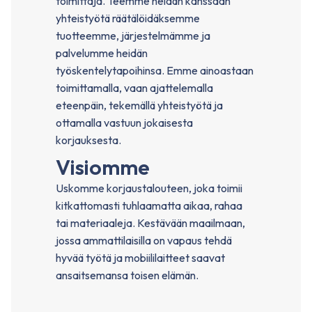
toimittaja. Teemme heidän kanssaan
yhteistyötä räätälöidäksemme
tuotteemme, järjestelmämme ja
palvelumme heidän
työskentelytapoihinsa. Emme ainoastaan ​​
toimittamalla, vaan ajattelemalla
eteenpäin, tekemällä yhteistyötä ja
ottamalla vastuun jokaisesta
korjauksesta.
Visiomme
Uskomme korjaustalouteen, joka toimii
kitkattomasti tuhlaamatta aikaa, rahaa
tai materiaaleja. Kestävään maailmaan,
jossa ammattilaisilla on vapaus tehdä
hyvää työtä ja mobiililaitteet saavat
ansaitsemansa toisen elämän.