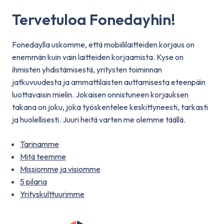
Tervetuloa Fonedayhin!
Fonedaylla uskomme, että mobiililaitteiden korjaus on
enemmän kuin vain laitteiden korjaamista. Kyse on
ihmisten yhdistämisestä, yritysten toiminnan
jatkuvuudesta ja ammattilaisten auttamisesta eteenpäin
luottavaisin mielin. Jokaisen onnistuneen korjauksen
takana on joku, joka työskentelee keskittyneesti, tarkasti
ja huolellisesti. Juuri heitä varten me olemme täällä.
Tarinamme
Mitä teemme
Missiomme ja visiomme
5 pilaria
Yrityskulttuurimme