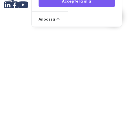
Acceptera alla
Anpassa
Sortiment
Reservdelar
Tillbehör
Verktyg
NOVANL
FDX
Varumärken
For Apple Delar
Samsung Delar
Support
Avsändande