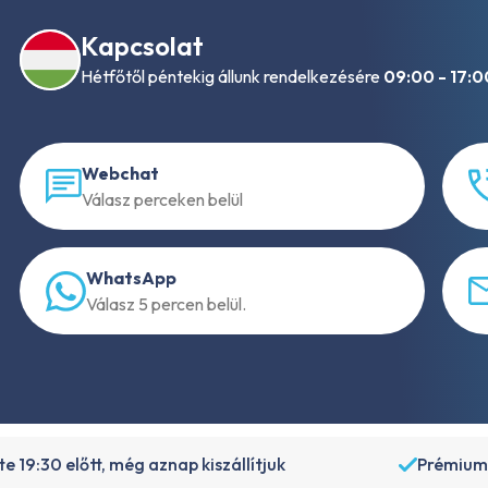
Kapcsolat
Hétfőtől péntekig állunk rendelkezésére
09:00 - 17:0
Webchat
Válasz perceken belül
WhatsApp
Válasz 5 percen belül.
e 19:30 előtt, még aznap kiszállítjuk
Prémium