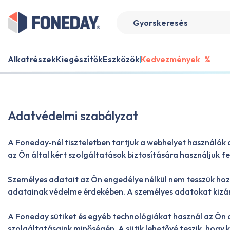
Alkatrészek
Kiegészítők
Eszközök
Kedvezmények
%
Adatvédelmi szabályzat
A Foneday-nél tiszteletben tartjuk a webhelyet használók 
az Ön által kért szolgáltatások biztosítására használjuk fe
Személyes adatait az Ön engedélye nélkül nem tesszük hoz
adatainak védelme érdekében. A személyes adatokat kizáró
A Foneday sütiket és egyéb technológiákat használ az Ön o
szolgáltatásaink minőségén. A sütik lehetővé teszik, hogy 