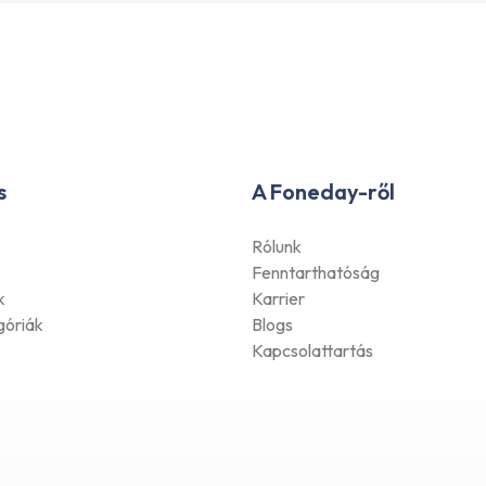
s
A Foneday-ről
Rólunk
Fenntarthatóság
k
Karrier
góriák
Blogs
Kapcsolattartás