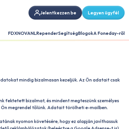
Jelentkezzen be
Legyen ügyfél
FDX
NOVANL
Repender
Segítség
Blogok
A Foneday-ről
 adatokat mindig bizalmasan kezeljük. Az Ön adatait csak
nk fektetett bizalmat, és mindent megteszünk személyes
Ön megrendel tőlünk. Adatait törölheti e-mailben.
latának nyomon követésére, hogy ez alapján javíthassuk
irdető reklámhálózatok (beleértve a Google Adsense-t is)