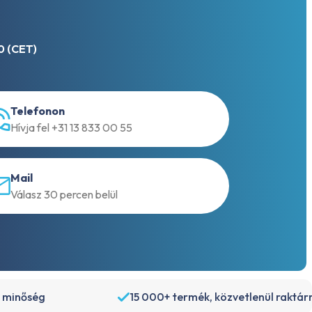
0 (CET)
Telefonon
Hívja fel +31 13 833 00 55
Mail
Válasz 30 percen belül
 minőség
15 000+ termék, közvetlenül raktár