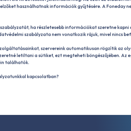
elzőket használhatnak információk gyűjtésére. A Foneday nem
zabályzatát, ha részletesebb információkat szeretne kapni 
atvédelmi szabályzata nem vonatkozik rájuk, mivel nincs bef
zolgáltatásainkat, szervereink automatikusan rögzítik az oly
eretné letiltani a sütiket, ezt megteheti böngészőjében. A
n találhatók.
ályzatunkkal kapcsolatban?