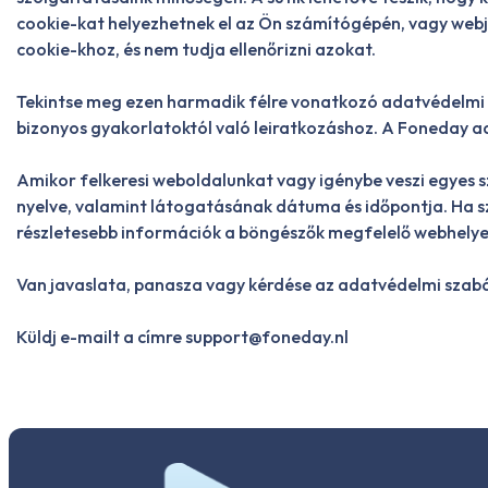
cookie-kat helyezhetnek el az Ön számítógépén, vagy webj
cookie-khoz, és nem tudja ellenőrizni azokat.
Tekintse meg ezen harmadik félre vonatkozó adatvédelmi s
bizonyos gyakorlatoktól való leiratkozáshoz. A Foneday ad
Amikor felkeresi weboldalunkat vagy igénybe veszi egyes s
nyelve, valamint látogatásának dátuma és időpontja. Ha sz
részletesebb információk a böngészők megfelelő webhelyei
Van javaslata, panasza vagy kérdése az adatvédelmi szab
Küldj e-mailt a címre
support@foneday.nl