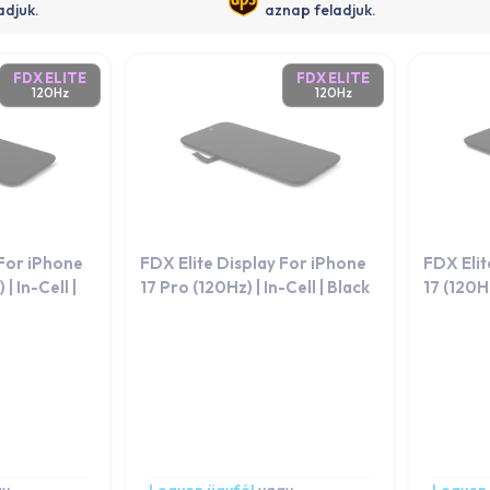
adjuk.
aznap feladjuk.
FDX ELITE
FDX ELITE
120Hz
120Hz
 For iPhone
FDX Elite Display For iPhone
FDX Elit
| In-Cell |
17 Pro (120Hz) | In-Cell | Black
17 (120Hz