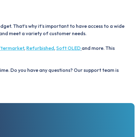
get. That’s why it’s important to have access to a wide
s and meet a variety of customer needs.
ftermarket
,
Refurbished
,
Soft OLED
and more. This
 time. Do you have any questions? Our support team is