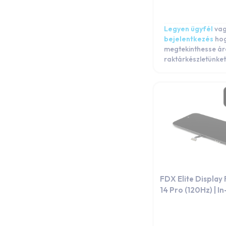
iPhone 12 mini
iPhone 12
Legyen ügyfél
va
iPhone 11 Pro Max
bejelentkezés
ho
iPhone 11 Pro
megtekinthesse ár
raktárkészletünket
iPhone 11
iPhone XS Max
iPhone XS
iPhone XR
iPhone X
iPhone 8 Plus
iPhone 8
iPhone 7 Plus
iPhone 7
FDX Elite Display
iPhone 6s Plus
14 Pro (120Hz) | In
iPhone 6s
iPhone 6 Plus