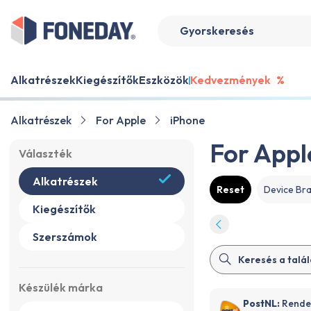
Alkatrészek
Kiegészítők
Eszközök
Kedvezmények
%
Alkatrészek
For Apple
iPhone
For Appl
Választék
Alkatrészek
Reset
Device Br
Kiegészítők
Szerszámok
Készülék márka
PostNL:
Rendel