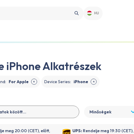
HU
e iPhone Alkatrészek
and
:
For Apple
Device Series
:
iPhone
✕
✕
Minőségek
je meg 20:00 (CET), előtt,
UPS:
Rendelje meg 19:30 (CET), 