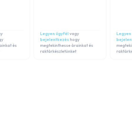
gy
Legyen ügyfél
vagy
Legyen 
gy
bejelentkezés
hogy
bejele
ainkat és
megtekinthesse árainkat és
megteki
raktárkészletünket
raktárk