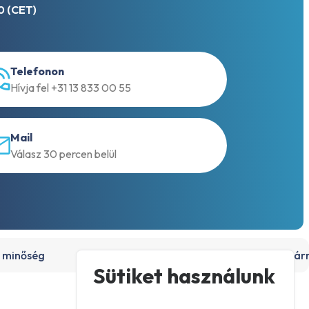
0 (CET)
Telefonon
Hívja fel +31 13 833 00 55
Mail
Válasz 30 percen belül
 minőség
15 000+ termék, közvetlenül raktár
Sütiket használunk