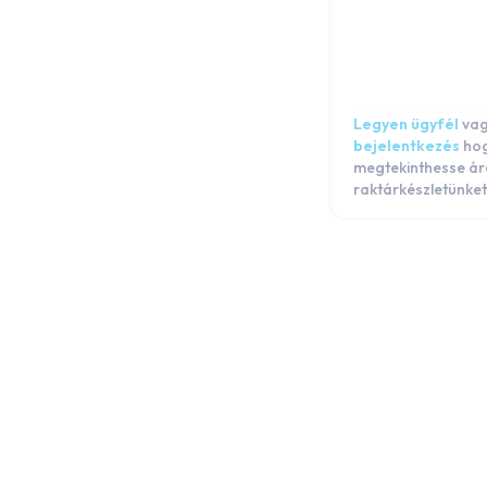
iPhone 6
iPhone SE 2022
iPhone SE 2020
iPhone SE
Legyen ügyfél
va
iPhone 5s
bejelentkezés
ho
iPhone 5c
megtekinthesse ár
raktárkészletünket
iPhone 5
iPhone 4s
iPhone 4
iPod
iPad
Watch
Macbook
Airpod