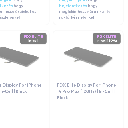
ügyfél
vagy
Legyen ügyfél
vagy
ntkezés
hogy
bejelentkezés
hogy
nthesse árainkat és
megtekinthesse árainkat és
észletünket
raktárkészletünket
FDX ELITE
FDX ELITE
In-cell
In-cell 120Hz
e Display For iPhone
FDX Elite Display For iPhone
 In-Cell | Black
14 Pro Max (120Hz) | In-Cell |
Black