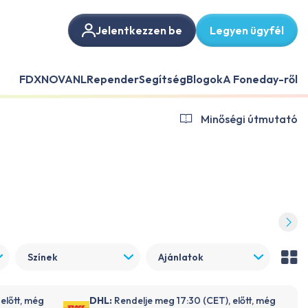
Jelentkezzen be
Legyen ügyfél
FDX
NOVANL
Repender
Segítség
Blogok
A Foneday-ről
Minőségi útmutató
Színek
Ajánlatok
előtt, még
DHL:
Rendelje meg 17:30 (CET), előtt, még