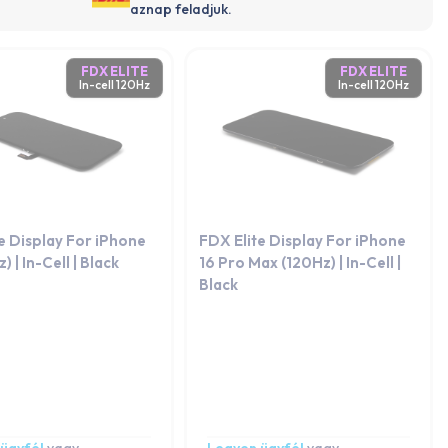
aznap feladjuk.
FDX ELITE
FDX ELITE
In-cell 120Hz
In-cell 120Hz
e Display For iPhone
FDX Elite Display For iPhone
) | In-Cell | Black
16 Pro Max (120Hz) | In-Cell |
Black