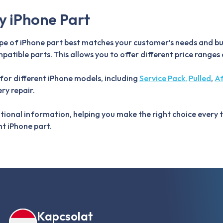
ry iPhone Part
ype of iPhone part best matches your customer’s needs and bud
mpatible parts. This allows you to offer different price range
for different iPhone models, including
Service Pack,
Pulled
,
A
ry repair.
itional information, helping you make the right choice every
ht iPhone part.
Kapcsolat