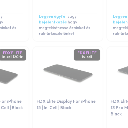
gy
Legyen ügyfél
vagy
Legyen 
gy
bejelentkezés
hogy
bejele
ainkat és
megtekinthesse árainkat és
megteki
raktárkészletünket
raktárk
FDX ELITE
FDX ELITE
In-cell 120Hz
In-cell
 For iPhone
FDX Elite Display For iPhone
FDX Elit
-Cell | Black
15 | In-Cell | Black
13 Pro Ma
Black