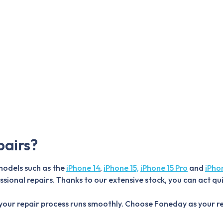
pairs?
 models such as the
iPhone 14
,
iPhone 15,
iPhone 15 Pro
and
iPho
ssional repairs. Thanks to our extensive stock, you can act qu
 your repair process runs smoothly. Choose Foneday as your re