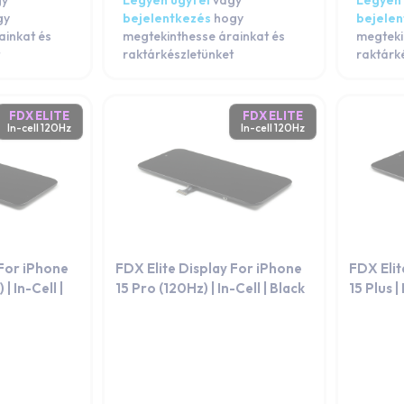
gy
Legyen ügyfél
vagy
Legyen 
gy
bejelentkezés
hogy
bejele
ainkat és
megtekinthesse árainkat és
megteki
raktárkészletünket
raktárk
FDX ELITE
FDX ELITE
In-cell 120Hz
In-cell 120Hz
 For iPhone
FDX Elite Display For iPhone
FDX Elit
| In-Cell |
15 Pro (120Hz) | In-Cell | Black
15 Plus |