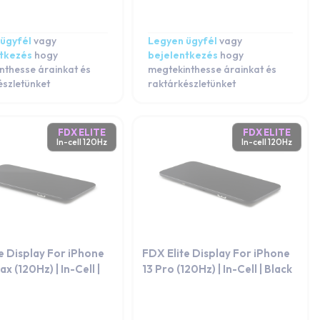
ügyfél
vagy
Legyen ügyfél
vagy
ntkezés
hogy
bejelentkezés
hogy
nthesse árainkat és
megtekinthesse árainkat és
észletünket
raktárkészletünket
FDX ELITE
FDX ELITE
In-cell 120Hz
In-cell 120Hz
e Display For iPhone
FDX Elite Display For iPhone
x (120Hz) | In-Cell |
13 Pro (120Hz) | In-Cell | Black