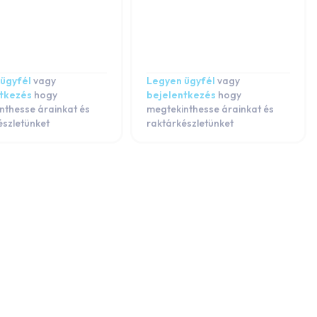
ügyfél
vagy
Legyen ügyfél
vagy
ntkezés
hogy
bejelentkezés
hogy
nthesse árainkat és
megtekinthesse árainkat és
észletünket
raktárkészletünket