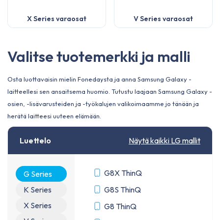
X Series varaosat
V Series varaosat
Valitse tuotemerkki ja malli
Osta luottavaisin mielin Fonedaysta ja anna Samsung Galaxy -
laitteellesi sen ansaitsema huomio. Tutustu laajaan Samsung Galaxy -
osien, -lisävarusteiden ja -työkalujen valikoimaamme jo tänään ja
herätä laitteesi uuteen elämään.
Luettelo
Näytä kaikki LG mallit
G8X ThinQ
G Series
K Series
G8S ThinQ
X Series
G8 ThinQ