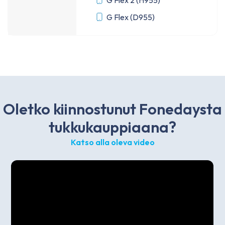
G Flex 2 (H955)
G Flex (D955)
Oletko kiinnostunut Fonedaysta
tukkukauppiaana?
Katso alla oleva video