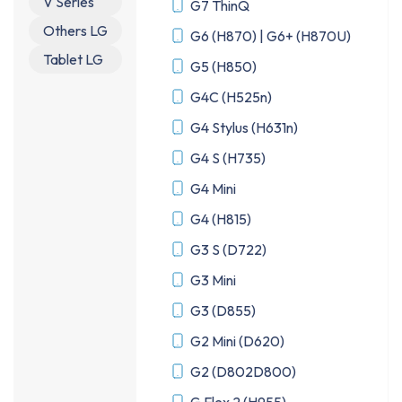
V Series
G7 ThinQ
Others LG
G6 (H870) | G6+ (H870U)
Tablet LG
G5 (H850)
G4C (H525n)
G4 Stylus (H631n)
G4 S (H735)
G4 Mini
G4 (H815)
G3 S (D722)
G3 Mini
G3 (D855)
G2 Mini (D620)
G2 (D802D800)