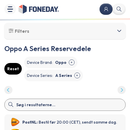
Filters
Oppo A Series Reservedele
Device Brand
:
Oppo
✕
Reset
Device Series
:
A Series
✕
PostNL:
Bestil før 20:00 (CET), sendt samme dag.