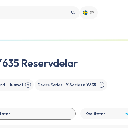
SV
635 Reservdelar
and
:
Huawei
Device Series
:
Y Series > Y635
✕
✕
Kvaliteter