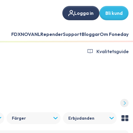
Logga in
Bli kund
FDX
NOVANL
Repender
Support
Bloggar
Om Foneday
Kvalitetsguide
Färger
Erbjudanden