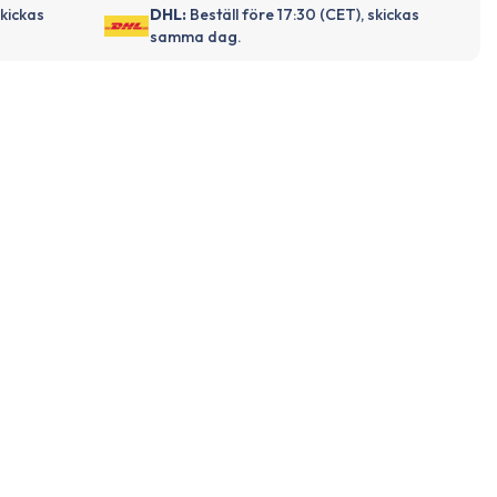
skickas
DHL:
Beställ före 17:30 (CET), skickas
samma dag.