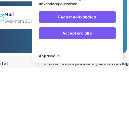
användarupplevelsen.
Mail
Endast nödvändiga
Svar inom 30 min
Acceptera alla
Anpassa
itet
Över 15 000 produkter, direkt från la
Konto