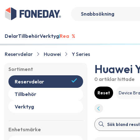
Delar
Tillbehör
Verktyg
Rea
%
Reservdelar
Huawei
Y Series
Huawei Y
Sortiment
0 artiklar
hittade
Reservdelar
Reset
Device Br
Tillbehör
Verktyg
Enhetsmärke