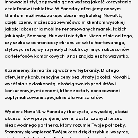
innowację i styl, zapewniając najwyższą jakość korzystania
z telefonów i tabletów. W Foneday oferujemy naszym
klientom możliwość zakupu obszernej kolekcji NovaNL,
dzięki czemu możesz zapewnić swoim klientom wysokiej
jakości akcesoria mobilne renomowanych marek, takich
jak Apple, Samsung, Huawei i nie tylko. Niezależnie od tego,
czy szukasz ochraniaczy ekranu ze szkła hartowanego,
stylowych etui, wytrzymałych kabli czy innych akcesoriów
do telefonów komórkowych, u nas znajdziesz to wszystko.
Rozumiemy, że marże są ważne w tej branży. Dlatego
oferujemy konkurencyjne ceny bez utraty jakości. NovaNL
wyróżnia się doskonałą jakością swoich produktów i
konkurencyjnymi cenami, które zostały opracowane i
zoptymalizowane specjalnie dla warsztatów.
Wybierz NovaNL w Foneday i korzystaj z wysokiej jakości
akcesoriów w przystępnej cenie, dostarczanych przez
niezawodnego partnera, który rozumie Twoje potrzeby.
Staramy się wspierać Twój sukces dzięki szybkiej wysyłce,