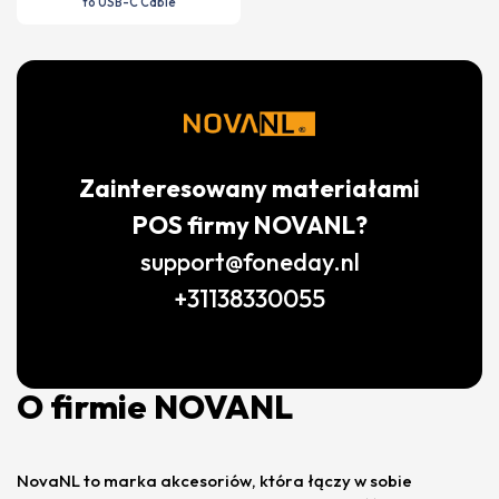
to USB-C Cable
Zainteresowany materiałami
POS firmy NOVANL?
support@foneday.nl
+31138330055
O firmie NOVANL
NovaNL to marka akcesoriów, która łączy w sobie