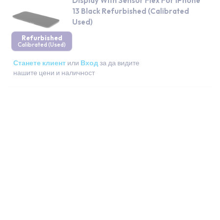
Display With Sensor Flex For iPhone
13 Black Refurbished (Calibrated
Used)
Refurbished
Calibrated (Used)
Станете клиент
или
Вход
за да видите
нашите цени и наличност