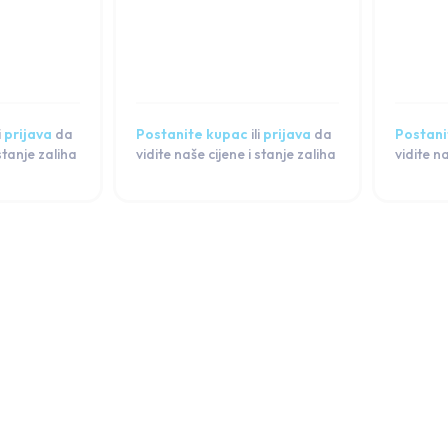
i
prijava
da
Postanite kupac
ili
prijava
da
Postani
 stanje zaliha
vidite naše cijene i stanje zaliha
vidite n