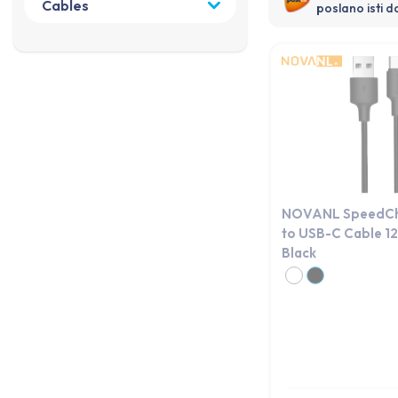
poslano isti d
NOVANL SpeedCh
to USB-C Cable 1
Black