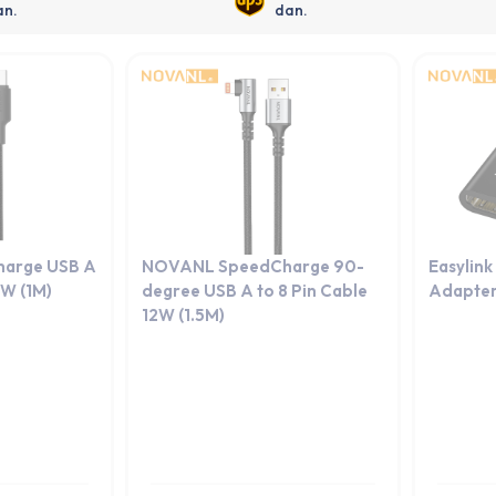
an.
dan.
arge USB A
NOVANL SpeedCharge 90-
Easylink
2W (1M)
degree USB A to 8 Pin Cable
Adapte
12W (1.5M)