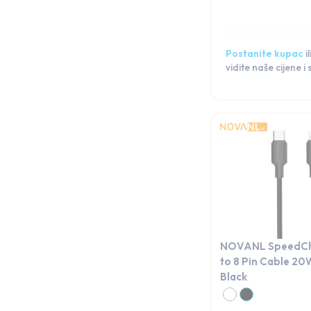
Postanite kupac
il
vidite naše cijene i
NOVANL SpeedCh
to 8 Pin Cable 20
Black