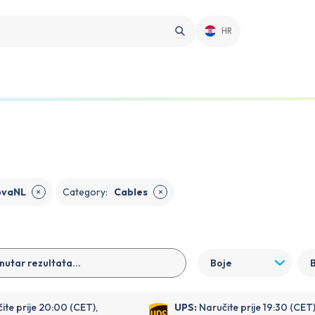
HR
ovaNL
Category
:
Cables
✕
✕
Boje
ite prije 20:00 (CET),
UPS:
Naručite prije 19:30 (CET)