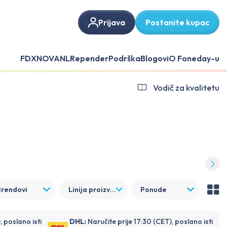
Prijava
Postanite kupac
FDX
NOVANL
Repender
Podrška
Blogovi
O Foneday-u
Vodič za kvalitetu
Brendovi
Linija proizvoda
Ponude
, poslano isti
DHL:
Naručite prije 17:30 (CET), poslano isti