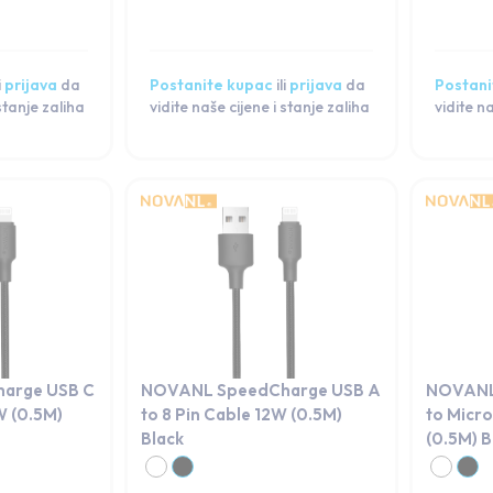
i
prijava
da
Postanite kupac
ili
prijava
da
Postani
 stanje zaliha
vidite naše cijene i stanje zaliha
vidite n
arge USB C
NOVANL SpeedCharge USB A
NOVANL
W (0.5M)
to 8 Pin Cable 12W (0.5M)
to Micr
Black
(0.5M) B