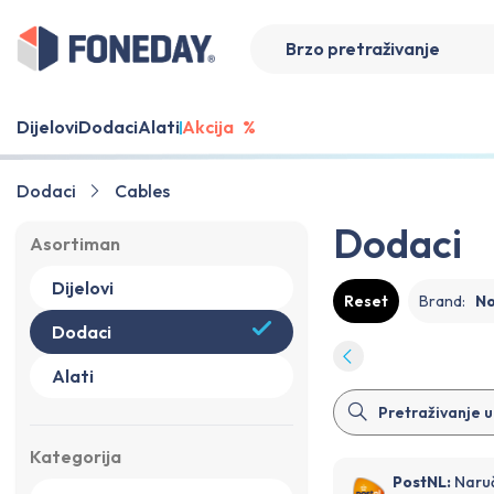
Dijelovi
Dodaci
Alati
Akcija
%
Dodaci
Cables
Dodaci
Asortiman
Dijelovi
Reset
Brand
:
N
Dodaci
Alati
Kategorija
PostNL:
Naruč