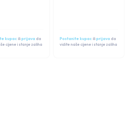
te kupac
ili
prijava
da
Postanite kupac
ili
prijava
da
aše cijene i stanje zaliha
vidite naše cijene i stanje zaliha