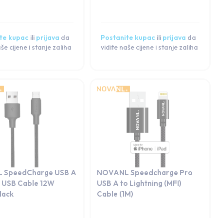
te kupac
ili
prijava
da
Postanite kupac
ili
prijava
da
aše cijene i stanje zaliha
vidite naše cijene i stanje zaliha
 SpeedCharge USB A
NOVANL Speedcharge Pro
o USB Cable 12W
USB A to Lightning (MFI)
lack
Cable (1M)