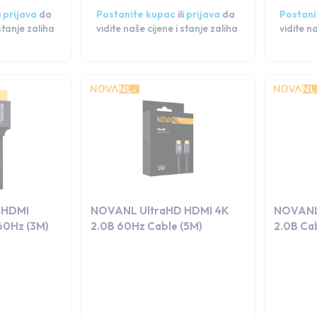
i
prijava
da
Postanite kupac
ili
prijava
da
Postani
 stanje zaliha
vidite naše cijene i stanje zaliha
vidite n
 HDMI
NOVANL UltraHD HDMI 4K
NOVANL
60Hz (3M)
2.0B 60Hz Cable (5M)
2.0B Ca