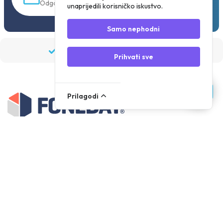
Odgovor unutar 30 min.
unaprijedili korisničko iskustvo.
Samo nephodni
Naručite prije 19:30, šaljemo isti dan
Prihvati sve
Prilagodi
Asortiman
Dijelovi
Dodaci
Alati