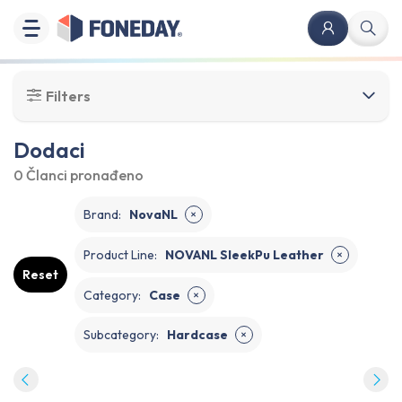
Filters
Dodaci
0 Članci
pronađeno
Brand
:
NovaNL
✕
Product Line
:
NOVANL SleekPu Leather
✕
Reset
Category
:
Case
✕
Subcategory
:
Hardcase
✕