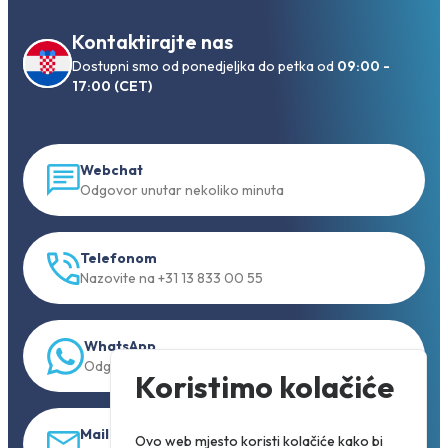
Kontaktirajte nas
Dostupni smo od ponedjeljka do petka od
09:00 -
17:00 (CET)
Webchat
Odgovor unutar nekoliko minuta
Telefonom
Nazovite na +31 13 833 00 55
WhatsApp
Odgovor unutar 5 min.
Koristimo kolačiće
Mail
Ovo web mjesto koristi kolačiće kako bi